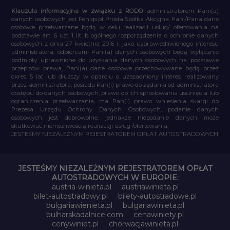
Klauzula informacyjna w związku z RODO
administratorem Pani(a)
danych osobowych jest Feniqs.pl Prosta Spółka Akcyjna. Pani/Pana dane
osobowe przetwarzane będą w celu realizacji usług/ ofertowania na
podstawie art. 6 ust. 1 lit. b ogólnego rozporządzenia o ochronie danych
osobowych z dnia 27 kwietnia 2016 r. jako usprawiedliwionego interesu
administratora, odbiorcami Pani(a) danych osobowych będą wyłącznie
podmioty uprawnione do uzyskania danych osobowych na podstawie
przepisów prawa, Pani(a) dane osobowe przechowywane będą przez
okres 5 lat lub dłuższy w oparciu o uzasadniony interes realizowany
przez administratora, posiada Pan(i) prawo do żądania od administratora
dostępu do danych osobowych, prawo do ich sprostowania usunięcia lub
ograniczenia przetwarzania, ma Pan(i) prawo wniesienia skargi do
Prezesa Urzędu Ochrony Danych Osobowych, podanie danych
osobowych jest dobrowolne, jednakże niepodanie danych może
skutkować niemożliwością realizacji usług /ofertowania.
JESTEŚMY NIEZALEŻNYM REJESTRATOREM OPŁAT AUTOSTRADOWYCH
JESTEŚMY NIEZALEŻNYM REJESTRATOREM OPŁAT
AUTOSTRADOWYCH W EUROPIE:
austria-winieta.pl
austriawinieta.pl
bilet-autostradowy.pl
bilety-autostradowe.pl
bulgariawienieta.pl
bulgariawinieta.pl
bulharskadalnice.com
cenawiniety.pl
cenywiniet.pl
chorwacjawinieta.pl