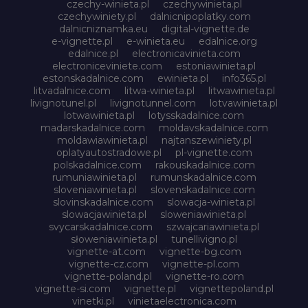
czechy-winieta.pl
czechywinieta.pl
czechywiniety.pl
dalnicnipoplatky.com
dalnicniznamka.eu
digital-vignette.de
e-vignette.pl
e-winieta.eu
edalnice.org
edalnice.pl
electronicavinieta.com
electroniceviniete.com
estoniawinieta.pl
estonskadalnice.com
ewinieta.pl
info365.pl
litvadalnice.com
litwa-winieta.pl
litwawinieta.pl
livignotunel.pl
livignotunnel.com
lotvawinieta.pl
lotwawinieta.pl
lotysskadalnice.com
madarskadalnice.com
moldavskadalnice.com
moldawiawinieta.pl
najtanszewiniety.pl
oplatyautostradowe.pl
pl-vignette.com
polskadalnice.com
rakouskadalnice.com
rumuniawinieta.pl
rumunskadalnice.com
sloveniawinieta.pl
slovenskadalnice.com
slovinskadalnice.com
slowacja-winieta.pl
slowacjawinieta.pl
sloweniawinieta.pl
svycarskadalnice.com
szwajcariawinieta.pl
słoweniawinieta.pl
tunellivigno.pl
vignette-at.com
vignette-bg.com
vignette-cz.com
vignette-pl.com
vignette-poland.pl
vignette-ro.com
vignette-si.com
vignette.pl
vignettepoland.pl
vinetki.pl
vinietaelectronica.com