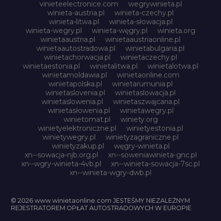
vinieteelectronice.com
wegrywinieta.pl
winieta-austria.pl
winieta-czechy.pl
winieta-litwa.pl
winieta-słowacja.pl
winieta-wegry.pl
winieta-węgry.pl
winieta.org
winietaaustria.pl
winietaaustriaonline.pl
winietaautostradowa.pl
winietabulgaria.pl
winietachorwacja.pl
winietaczechy.pl
winietaestonia.pl
winietalitwa.pl
winietalotwa.pl
winietamoldawia.pl
winietaonline.com
winietapolska.pl
winietarumunia.pl
winietaslovenia.pl
winietaslowacja.pl
winietaslowenia.pl
winietaszwajcaria.pl
winietasłowenia.pl
winietawegry.pl
winietomat.pl
winiety.org
winietyelektroniczne.pl
winietyestonia.pl
winietywegry.pl
winietyzagraniczne.pl
winietyzakup.pl
węgry-winieta.pl
xn--sowacja-njb.org.pl
xn--soweniawinieta-gnc.pl
xn--wgry-winieta-4vb.pl
xn--winieta-sowacja-7sc.pl
xn--winieta-wgry-dwb.pl
© 2026 www.winietaonline.com JESTEŚMY NIEZALEŻNYM
REJESTRATOREM OPŁAT AUTOSTRADOWYCH W EUROPIE