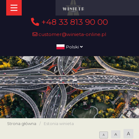
+48 33 813 90 00
customer@winieta-online.pl
Polski
Strona główna
/
Estonia winieta
A
A
A