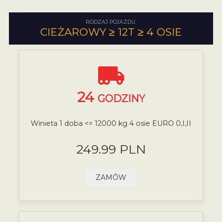
RODZAJ POJAZDU:
CIEŻAROWY ≥ 12T ≥ 4 OSIE
24
GODZINY
Winieta 1 doba <= 12000 kg 4 osie EURO 0,I,II
249.99 PLN
ZAMÓW