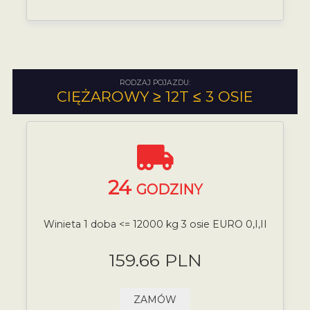
RODZAJ POJAZDU:
CIĘŻAROWY ≥ 12T ≤ 3 OSIE
24
GODZINY
Winieta 1 doba <= 12000 kg 3 osie EURO 0,I,II
159.66 PLN
ZAMÓW