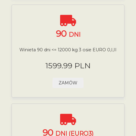
90
DNI
Winieta 90 dni <= 12000 kg 3 osie EURO 0,I,II
1599.99 PLN
ZAMÓW
90
DNI (EURO3)