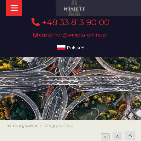
+48 33 813 90 00
customer@winieta-online.pl
Polski
Strona główna
/
Węgry winieta
A
A
A