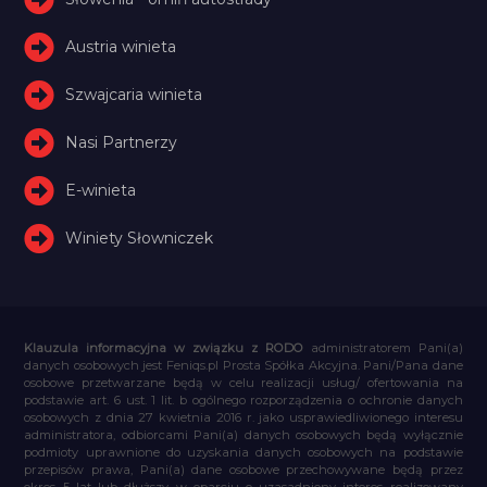
Austria winieta
Szwajcaria winieta
Nasi Partnerzy
E-winieta
Winiety Słowniczek
Klauzula informacyjna w związku z RODO
administratorem Pani(a)
danych osobowych jest Feniqs.pl Prosta Spółka Akcyjna. Pani/Pana dane
osobowe przetwarzane będą w celu realizacji usług/ ofertowania na
podstawie art. 6 ust. 1 lit. b ogólnego rozporządzenia o ochronie danych
osobowych z dnia 27 kwietnia 2016 r. jako usprawiedliwionego interesu
administratora, odbiorcami Pani(a) danych osobowych będą wyłącznie
podmioty uprawnione do uzyskania danych osobowych na podstawie
przepisów prawa, Pani(a) dane osobowe przechowywane będą przez
okres 5 lat lub dłuższy w oparciu o uzasadniony interes realizowany