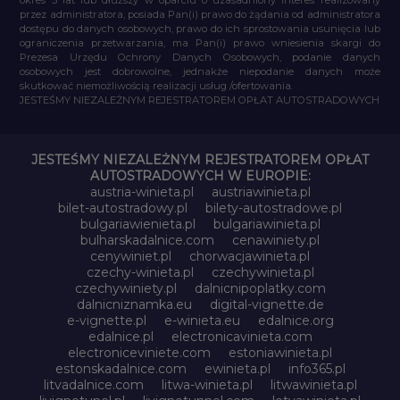
przez administratora, posiada Pan(i) prawo do żądania od administratora
dostępu do danych osobowych, prawo do ich sprostowania usunięcia lub
ograniczenia przetwarzania, ma Pan(i) prawo wniesienia skargi do
Prezesa Urzędu Ochrony Danych Osobowych, podanie danych
osobowych jest dobrowolne, jednakże niepodanie danych może
skutkować niemożliwością realizacji usług /ofertowania.
JESTEŚMY NIEZALEŻNYM REJESTRATOREM OPŁAT AUTOSTRADOWYCH
JESTEŚMY NIEZALEŻNYM REJESTRATOREM OPŁAT
AUTOSTRADOWYCH W EUROPIE:
austria-winieta.pl
austriawinieta.pl
bilet-autostradowy.pl
bilety-autostradowe.pl
bulgariawienieta.pl
bulgariawinieta.pl
bulharskadalnice.com
cenawiniety.pl
cenywiniet.pl
chorwacjawinieta.pl
czechy-winieta.pl
czechywinieta.pl
czechywiniety.pl
dalnicnipoplatky.com
dalnicniznamka.eu
digital-vignette.de
e-vignette.pl
e-winieta.eu
edalnice.org
edalnice.pl
electronicavinieta.com
electroniceviniete.com
estoniawinieta.pl
estonskadalnice.com
ewinieta.pl
info365.pl
litvadalnice.com
litwa-winieta.pl
litwawinieta.pl