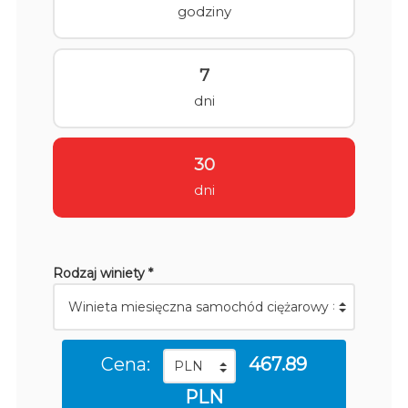
godziny
7
dni
30
dni
Rodzaj winiety *
Cena:
467.89
PLN