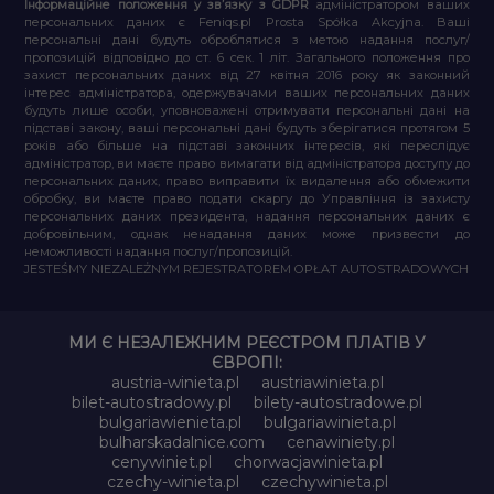
Інформаційне положення у зв’язку з GDPR
адміністратором ваших
персональних даних є Feniqs.pl Prosta Spółka Akcyjna. Ваші
персональні дані будуть оброблятися з метою надання послуг/
пропозицій відповідно до ст. 6 сек. 1 літ. Загального положення про
захист персональних даних від 27 квітня 2016 року як законний
інтерес адміністратора, одержувачами ваших персональних даних
будуть лише особи, уповноважені отримувати персональні дані на
підставі закону, ваші персональні дані будуть зберігатися протягом 5
років або більше на підставі законних інтересів, які переслідує
адміністратор, ви маєте право вимагати від адміністратора доступу до
персональних даних, право виправити їх видалення або обмежити
обробку, ви маєте право подати скаргу до Управління із захисту
персональних даних президента, надання персональних даних є
добровільним, однак ненадання даних може призвести до
неможливості надання послуг/пропозицій.
JESTEŚMY NIEZALEŻNYM REJESTRATOREM OPŁAT AUTOSTRADOWYCH
МИ Є НЕЗАЛЕЖНИМ РЕЄСТРОМ ПЛАТІВ У
ЄВРОПІ:
austria-winieta.pl
austriawinieta.pl
bilet-autostradowy.pl
bilety-autostradowe.pl
bulgariawienieta.pl
bulgariawinieta.pl
bulharskadalnice.com
cenawiniety.pl
cenywiniet.pl
chorwacjawinieta.pl
czechy-winieta.pl
czechywinieta.pl