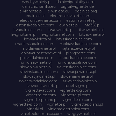
czechywiniety.pl
dalnicnipoplatky.com
dalnicniznamka.eu
digital-vignette.de
e-vignette.pl
e-winieta.eu
edalnice.org
edalnice.pl
electronicavinieta.com
electroniceviniete.com
estoniawinieta.pl
estonskadalnice.com
ewinieta.pl
info365.pl
litvadalnice.com
litwa-winieta.pl
litwawinieta.pl
livignotunel.pl
livignotunnel.com
lotvawinieta.pl
lotwawinieta.pl
lotysskadalnice.com
madarskadalnice.com
moldavskadalnice.com
moldawiawinieta.pl
najtanszewiniety.pl
oplatyautostradowe.pl
pl-vignette.com
polskadalnice.com
rakouskadalnice.com
rumuniawinieta.pl
rumunskadalnice.com
sloveniawinieta.pl
slovenskadalnice.com
slovinskadalnice.com
slowacja-winieta.pl
slowacjawinieta.pl
sloweniawinieta.pl
svycarskadalnice.com
szwajcariawinieta.pl
słoweniawinieta.pl
tunellivigno.pl
vignette-at.com
vignette-bg.com
vignette-cz.com
vignette-pl.com
vignette-poland.pl
vignette-ro.com
vignette-si.com
vignette.pl
vignettepoland.pl
vinetki.pl
vinietaelectronica.com
vinieteelectronice.com
wegrywinieta.pl