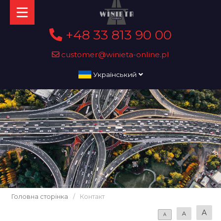
+48 33 813 90 00
customer@winieta-online.pl
Український
Головна сторінка
/
Контакт
A
A
A