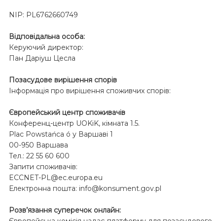
NIP: PL6762660749
Відповідальна особа:
Керуючий директор:
Пан Даріуш Цесла
Позасудове вирішення спорів
Інформація про вирішення споживчих спорів:
Європейський центр споживачів
Конференц-центр UOKiK, кімната 1.5.
Plac Powstańca ó у Варшаві 1
00-950 Варшава
Тел.: 22 55 60 600
Запити споживачів:
ECCNET-PL@ec.europa.eu
Електронна пошта: info@konsument.gov.pl
Розв’язання суперечок онлайн:
Європейська комісія надає платформу для позасудового