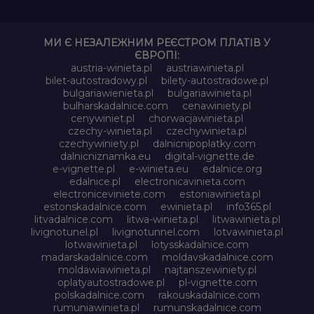
МИ Є НЕЗАЛЕЖНИМ РЕЄСТРОМ ПЛАТІВ У
ЄВРОПІ:
austria-winieta.pl
austriawinieta.pl
bilet-autostradowy.pl
bilety-autostradowe.pl
bulgariawienieta.pl
bulgariawinieta.pl
bulharskadalnice.com
cenawiniety.pl
cenywiniet.pl
chorwacjawinieta.pl
czechy-winieta.pl
czechywinieta.pl
czechywiniety.pl
dalnicnipoplatky.com
dalnicniznamka.eu
digital-vignette.de
e-vignette.pl
e-winieta.eu
edalnice.org
edalnice.pl
electronicavinieta.com
electroniceviniete.com
estoniawinieta.pl
estonskadalnice.com
ewinieta.pl
info365.pl
litvadalnice.com
litwa-winieta.pl
litwawinieta.pl
livignotunel.pl
livignotunnel.com
lotvawinieta.pl
lotwawinieta.pl
lotysskadalnice.com
madarskadalnice.com
moldavskadalnice.com
moldawiawinieta.pl
najtanszewiniety.pl
oplatyautostradowe.pl
pl-vignette.com
polskadalnice.com
rakouskadalnice.com
rumuniawinieta.pl
rumunskadalnice.com