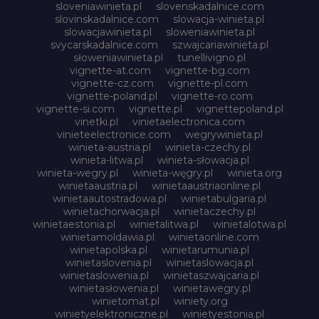
sloveniawinieta.pl
slovenskadalnice.com
slovinskadalnice.com
slowacja-winieta.pl
slowacjawinieta.pl
sloweniawinieta.pl
svycarskadalnice.com
szwajcariawinieta.pl
słoweniawinieta.pl
tunellivigno.pl
vignette-at.com
vignette-bg.com
vignette-cz.com
vignette-pl.com
vignette-poland.pl
vignette-ro.com
vignette-si.com
vignette.pl
vignettepoland.pl
vinetki.pl
vinietaelectronica.com
vinieteelectronice.com
wegrywinieta.pl
winieta-austria.pl
winieta-czechy.pl
winieta-litwa.pl
winieta-słowacja.pl
winieta-wegry.pl
winieta-węgry.pl
winieta.org
winietaaustria.pl
winietaaustriaonline.pl
winietaautostradowa.pl
winietabulgaria.pl
winietachorwacja.pl
winietaczechy.pl
winietaestonia.pl
winietalitwa.pl
winietalotwa.pl
winietamoldawia.pl
winietaonline.com
winietapolska.pl
winietarumunia.pl
winietaslovenia.pl
winietaslowacja.pl
winietaslowenia.pl
winietaszwajcaria.pl
winietasłowenia.pl
winietawegry.pl
winietomat.pl
winiety.org
winietyelektroniczne.pl
winietyestonia.pl