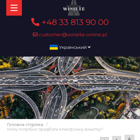
+48 33 813 90 00
customer@winieta-online.pl
Український
Головна сторінка
/
Кому потрібно придбати електронну віньєтку?
A
A