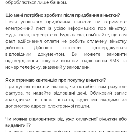
обробляються лише банком.
Що мені потрібно зробити після придбання віньєтки?
Після успішного придбання віньєтки ви отримаєте
електронний лист із усією інформацією про віньєтку.
Будь ласка, перевірте їх. Будь ласка, пам’ятайте, що сам
факт здійснення оплати не робить оплачену віньєтку
дійсною. Дійсність віньєтки підтверджується
відповідним документом. Ви можете замовити
підтвердження покупки віньєтки, надіславши SMS на
номер телефону, вказаний у замовленні.
Як я отримаю квитанцію про покупку віньєтки?
При купівлі віньєтки вкажіть, чи потрібен вам рахунок-
фактура, та надайте відповідні дані. Обліковий запис
знаходиться в панелі клієнта, куди ми входимо за
допомогою адреси електронної пошти.
Чи можна відмовитися від уже оплаченої віньєтки або
видалити її?
На жаль, неможливо змінити, повернути чи видалити