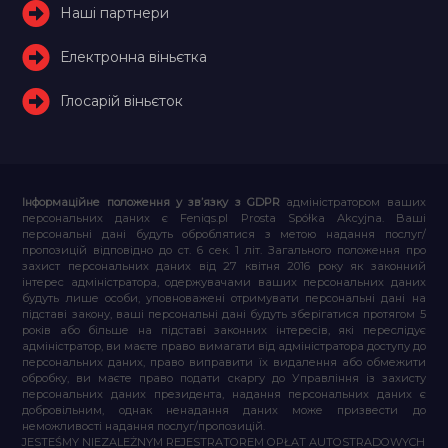
Наші партнери
Електронна віньєтка
Глосарій віньєток
Інформаційне положення у зв’язку з GDPR
адміністратором ваших
персональних даних є Feniqs.pl Prosta Spółka Akcyjna. Ваші
персональні дані будуть оброблятися з метою надання послуг/
пропозицій відповідно до ст. 6 сек. 1 літ. Загального положення про
захист персональних даних від 27 квітня 2016 року як законний
інтерес адміністратора, одержувачами ваших персональних даних
будуть лише особи, уповноважені отримувати персональні дані на
підставі закону, ваші персональні дані будуть зберігатися протягом 5
років або більше на підставі законних інтересів, які переслідує
адміністратор, ви маєте право вимагати від адміністратора доступу до
персональних даних, право виправити їх видалення або обмежити
обробку, ви маєте право подати скаргу до Управління із захисту
персональних даних президента, надання персональних даних є
добровільним, однак ненадання даних може призвести до
неможливості надання послуг/пропозицій.
JESTEŚMY NIEZALEŻNYM REJESTRATOREM OPŁAT AUTOSTRADOWYCH