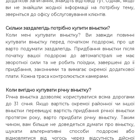
додаткові запитання, знайдіть відповіді тут; Однак, якщо
ви не знайшли жодної інформації на потрібну тему,
зверніться до офісу обслуговування клієнтів.
Скільки заздалегідь потрібно купити віньєтки?
Коли мені купувати віньєтку? Ви завжди повинні
купувати віньєтку перед початком подорожі, про це
варто подумати заздалегідь. Придбання віньєтки після
початку вашої подорожі до автомагістралі не має
зворотної сили та не робить поїздки, завершені до її
придбання, законними та вимагає окремої додаткової
плати. Кожна траса контролюється камерами.
Коли вигідно купувати річну віньєтку?
Річна віньєтка дозволяє користуватися всіма дорогами
до 31 січня. Якщо вартість окремої районної чи іншої
віньєтки перевищує вартість придбання річної віньєтки
протягом року, варто придбати річну віньєтку. Таким
чином, вам більше не доведеться думати про віньєтку,
шукати альтернативні способи подорожі або
відмовлятися від чогось через відсутність дійсної