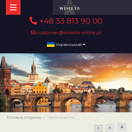
+48 33 813 90 00
customer@winieta-online.pl
Український
Головна сторінка
/
Чехія віньєтка
A
A
A