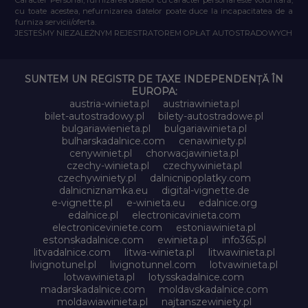
cu toate acestea, nefurnizarea datelor poate duce la incapacitatea de a
furniza servicii/oferta.
JESTEŚMY NIEZALEŻNYM REJESTRATOREM OPŁAT AUTOSTRADOWYCH
SUNTEM UN REGISTR DE TAXE INDEPENDENȚĂ ÎN
EUROPA:
austria-winieta.pl
austriawinieta.pl
bilet-autostradowy.pl
bilety-autostradowe.pl
bulgariawienieta.pl
bulgariawinieta.pl
bulharskadalnice.com
cenawiniety.pl
cenywiniet.pl
chorwacjawinieta.pl
czechy-winieta.pl
czechywinieta.pl
czechywiniety.pl
dalnicnipoplatky.com
dalnicniznamka.eu
digital-vignette.de
e-vignette.pl
e-winieta.eu
edalnice.org
edalnice.pl
electronicavinieta.com
electroniceviniete.com
estoniawinieta.pl
estonskadalnice.com
ewinieta.pl
info365.pl
litvadalnice.com
litwa-winieta.pl
litwawinieta.pl
livignotunel.pl
livignotunnel.com
lotvawinieta.pl
lotwawinieta.pl
lotysskadalnice.com
madarskadalnice.com
moldavskadalnice.com
moldawiawinieta.pl
najtanszewiniety.pl