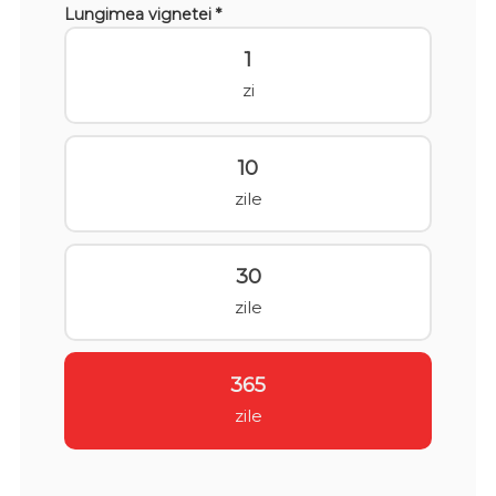
Lungimea vignetei *
1
zi
10
zile
30
zile
365
zile