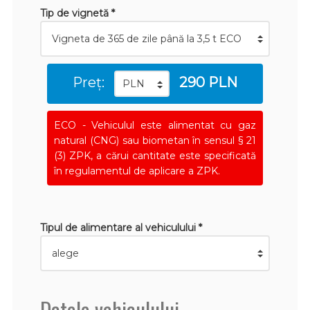
Tip de vignetă *
Preț:
290 PLN
ECO - Vehiculul este alimentat cu gaz
natural (CNG) sau biometan în sensul § 21
(3) ZPK, a cărui cantitate este specificată
în regulamentul de aplicare a ZPK.
Tipul de alimentare al vehiculului *
Datele vehiculului