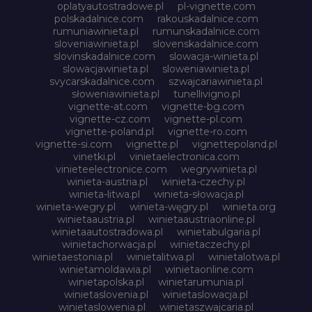
oplatyautostradowe.pl
pl-vignette.com
polskadalnice.com
rakouskadalnice.com
rumuniawinieta.pl
rumunskadalnice.com
sloveniawinieta.pl
slovenskadalnice.com
slovinskadalnice.com
slowacja-winieta.pl
slowacjawinieta.pl
sloweniawinieta.pl
svycarskadalnice.com
szwajcariawinieta.pl
słoweniawinieta.pl
tunellivigno.pl
vignette-at.com
vignette-bg.com
vignette-cz.com
vignette-pl.com
vignette-poland.pl
vignette-ro.com
vignette-si.com
vignette.pl
vignettepoland.pl
vinetki.pl
vinietaelectronica.com
vinieteelectronice.com
wegrywinieta.pl
winieta-austria.pl
winieta-czechy.pl
winieta-litwa.pl
winieta-słowacja.pl
winieta-wegry.pl
winieta-węgry.pl
winieta.org
winietaaustria.pl
winietaaustriaonline.pl
winietaautostradowa.pl
winietabulgaria.pl
winietachorwacja.pl
winietaczechy.pl
winietaestonia.pl
winietalitwa.pl
winietalotwa.pl
winietamoldawia.pl
winietaonline.com
winietapolska.pl
winietarumunia.pl
winietaslovenia.pl
winietaslowacja.pl
winietaslowenia.pl
winietaszwajcaria.pl