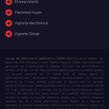
Elveţia vinietă
Partenerii noștri
Vigneta electronică
Vignete Glosar
Clauza de informare în legătură cu GDPR
administratorul datelor dvs.
personale este Feniqs.pl Prosta Spółka Akcyjna. Datele dumneavoastră
personale vor fi prelucrate în vederea furnizării de servicii/oferte în
temeiul art. 6 sec. 1 lit. din Regulamentul general privind protecția datelor
cu caracter personal din 27 aprilie 2016 ca interes legitim al
administratorului, destinatarii datelor dumneavoastră cu caracter
personal vor fi doar entități autorizate să obțină date cu caracter
personal în baza legii, datele dumneavoastră cu caracter personal stocate
vor fi pe o perioadă de 5 ani sau mai mult pe baza interesului legitim
urmărit de administrator, aveți dreptul de a solicita administratorului
accesul la datele cu caracter personal, dreptul de a rectifica ștergerea
acestora sau de a limita prelucrarea, aveți dreptul de a depune o
plângere la adresa Președintelui Biroului pentru Protecția Datelor cu
Caracter Personal, furnizarea datelor cu caracter personal este voluntară,