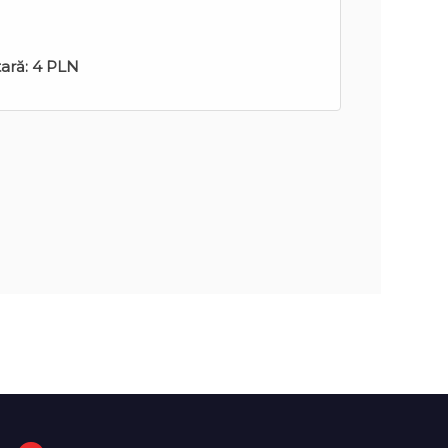
tară:
4 PLN