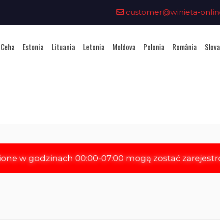
customer@winieta-onlin
 Ceha
Estonia
Lituania
Letonia
Moldova
Polonia
România
Slova
ționarea unei vignete - Republi
ione w godzinach 00:00-07:00 mogą zostać zarejest