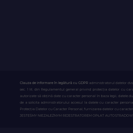
Clauza de informare în legătură cu GDPR
administratorul datelor dvs
sec. 1 lit. din Regulamentul general privind protecția datelor cu car
autorizate să obțină date cu caracter personal în baza legii, datele 
de a solicita administratorului accesul la datele cu caracter person
Protecția Datelor cu Caracter Personal, furnizarea datelor cu caracter 
JESTEŚMY NIEZALEŻNYM REJESTRATOREM OPŁAT AUTOSTRADO