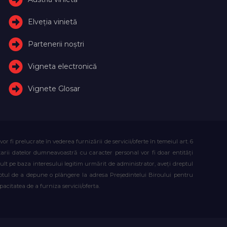
Elveţia vinietă
Partenerii noștri
Vigneta electronică
Vignete Glosar
fi prelucrate în vederea furnizării de servicii/oferte în temeiul art. 6
atarii datelor dumneavoastră cu caracter personal vor fi doar entități
lt pe baza interesului legitim urmărit de administrator, aveți dreptul
reptul de a depune o plângere la adresa Președintelui Biroului pentru
citatea de a furniza servicii/oferta.