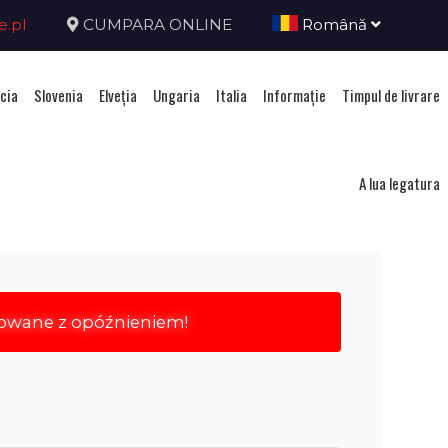
e.pl
CUMPARA ONLINE
Română
cia
Slovenia
Elveţia
Ungaria
Italia
Informație
Timpul de livrare
ca Ceha
A lua legatura
rowane z opóźnieniem!