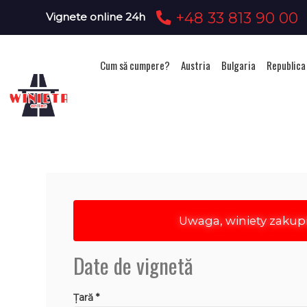
+48 33 813 90 00
Vignete online 24h
Cum să cumpere?
Austria
Bulgaria
Republica
Achizi
Uwaga, winiety zakup
Date de vignetă
Țară *