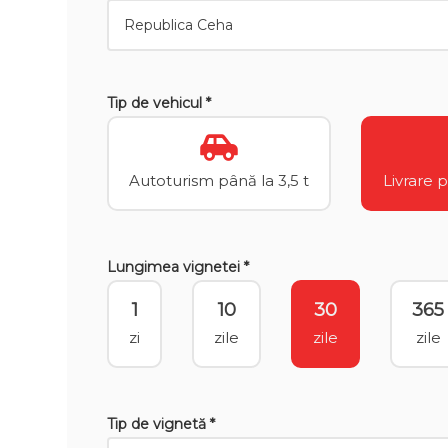
Tip de vehicul *
Autoturism până la 3,5 t
Livrare 
Lungimea vignetei *
1
10
30
365
zi
zile
zile
zile
Tip de vignetă *