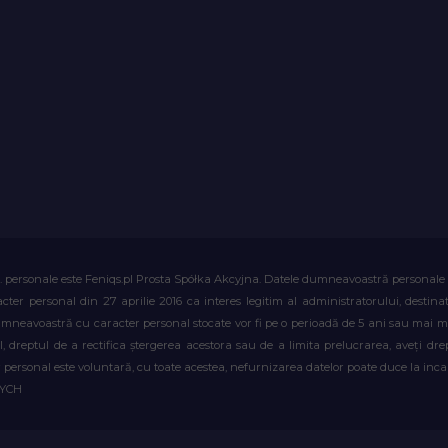
. personale este Feniqs.pl Prosta Spółka Akcyjna. Datele dumneavoastră personale vor 
acter personal din 27 aprilie 2016 ca interes legitim al administratorului, destin
dumneavoastră cu caracter personal stocate vor fi pe o perioadă de 5 ani sau mai mu
al, dreptul de a rectifica ștergerea acestora sau de a limita prelucrarea, aveți d
personal este voluntară, cu toate acestea, nefurnizarea datelor poate duce la incapa
WYCH