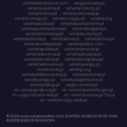
vinieteelectronice.com
wegrywinieta.pl
winieta-austria.pl
winieta-czechy.pl
winieta-litwa.pl
winieta-słowacja.pl
winieta-wegry.pl
winieta-węgry.pl
winieta.org
winietaaustria.pl
winietaaustriaonline.pl
winietaautostradowa.pl
winietabulgaria.pl
winietachorwacja.pl
winietaczechy.pl
winietaestonia.pl
winietalitwa.pl
winietalotwa.pl
winietamoldawia.pl
winietaonline.com
winietapolska.pl
winietarumunia.pl
winietaslovenia.pl
winietaslowacja.pl
winietaslowenia.pl
winietaszwajcaria.pl
winietasłowenia.pl
winietawegry.pl
winietomat.pl
winiety.org
winietyelektroniczne.pl
winietyestonia.pl
winietywegry.pl
winietyzagraniczne.pl
winietyzakup.pl
węgry-winieta.pl
xn--sowacja-njb.org.pl
xn--soweniawinieta-gnc.pl
xn--wgry-winieta-4vb.pl
xn--winieta-sowacja-7sc.pl
xn--winieta-wgry-dwb.pl
© 2026 www.winietaonline.com SUNTEM UN REGISTR DE TAXE
INDEPENDENȚĂ ÎN EUROPA