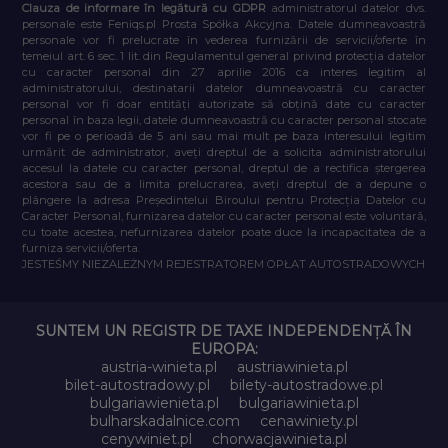
Clauza de informare în legătură cu GDPR
administratorul datelor dvs.
personale este Feniqs.pl Prosta Spółka Akcyjna. Datele dumneavoastră
personale vor fi prelucrate în vederea furnizării de servicii/oferte în
temeiul art. 6 sec. 1 lit. din Regulamentul general privind protecția datelor
cu caracter personal din 27 aprilie 2016 ca interes legitim al
administratorului, destinatarii datelor dumneavoastră cu caracter
personal vor fi doar entități autorizate să obțină date cu caracter
personal în baza legii, datele dumneavoastră cu caracter personal stocate
vor fi pe o perioadă de 5 ani sau mai mult pe baza interesului legitim
urmărit de administrator, aveți dreptul de a solicita administratorului
accesul la datele cu caracter personal, dreptul de a rectifica ștergerea
acestora sau de a limita prelucrarea, aveți dreptul de a depune o
plângere la adresa Președintelui Biroului pentru Protecția Datelor cu
Caracter Personal, furnizarea datelor cu caracter personal este voluntară,
cu toate acestea, nefurnizarea datelor poate duce la incapacitatea de a
furniza servicii/oferta.
JESTEŚMY NIEZALEŻNYM REJESTRATOREM OPŁAT AUTOSTRADOWYCH
SUNTEM UN REGISTR DE TAXE INDEPENDENȚĂ ÎN
EUROPA:
austria-winieta.pl
austriawinieta.pl
bilet-autostradowy.pl
bilety-autostradowe.pl
bulgariawienieta.pl
bulgariawinieta.pl
bulharskadalnice.com
cenawiniety.pl
cenywiniet.pl
chorwacjawinieta.pl