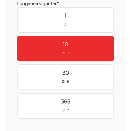
Lungimea vignetei *
1
zi
10
zile
30
zile
365
zile