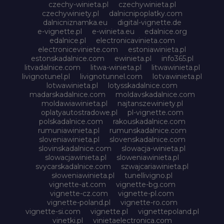
czechy-winieta.pl
czechywinieta.pl
czechywiniety.pl
dalnicnipoplatky.com
dalnicniznamka.eu
digital-vignette.de
e-vignette.pl
e-winieta.eu
edalnice.org
edalnice.pl
electronicavinieta.com
electroniceviniete.com
estoniawinieta.pl
estonskadalnice.com
ewinieta.pl
info365.pl
litvadalnice.com
litwa-winieta.pl
litwawinieta.pl
livignotunel.pl
livignotunnel.com
lotvawinieta.pl
lotwawinieta.pl
lotysskadalnice.com
madarskadalnice.com
moldavskadalnice.com
moldawiawinieta.pl
najtanszewiniety.pl
oplatyautostradowe.pl
pl-vignette.com
polskadalnice.com
rakouskadalnice.com
rumuniawinieta.pl
rumunskadalnice.com
sloveniawinieta.pl
slovenskadalnice.com
slovinskadalnice.com
slowacja-winieta.pl
slowacjawinieta.pl
sloweniawinieta.pl
svycarskadalnice.com
szwajcariawinieta.pl
słoweniawinieta.pl
tunellivigno.pl
vignette-at.com
vignette-bg.com
vignette-cz.com
vignette-pl.com
vignette-poland.pl
vignette-ro.com
vignette-si.com
vignette.pl
vignettepoland.pl
vinetki.pl
vinietaelectronica.com