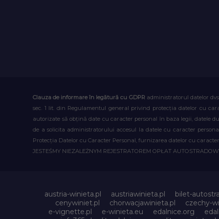
Clauza de informare în legătură cu GDPR
administratorul datelor dvs
sec. 1 lit. din Regulamentul general privind protecția datelor cu car
autorizate să obțină date cu caracter personal în baza legii, datele 
de a solicita administratorului accesul la datele cu caracter person
Protecția Datelor cu Caracter Personal, furnizarea datelor cu caracter 
JESTEŚMY NIEZALEŻNYM REJESTRATOREM OPŁAT AUTOSTRADO
austria-winieta.pl
austriawinieta.pl
bilet-autostr
cenywiniet.pl
chorwacjawinieta.pl
czechy-wi
e-vignette.pl
e-winieta.eu
edalnice.org
edal