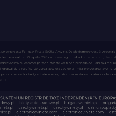
. personale este Feniqs.pl Prosta Spółka Akcyjna. Datele dumneavoastră personale vor 
acter personal din 27 aprilie 2016 ca interes legitim al administratorului, destin
dumneavoastră cu caracter personal stocate vor fi pe o perioadă de 5 ani sau mai mu
al, dreptul de a rectifica ștergerea acestora sau de a limita prelucrarea, aveți d
personal este voluntară, cu toate acestea, nefurnizarea datelor poate duce la incapa
WYCH
SUNTEM UN REGISTR DE TAXE INDEPENDENȚĂ ÎN EUROPA:
adowy.pl
bilety-autostradowe.pl
bulgariawienieta.pl
bulgari
nieta.pl
czechywinieta.pl
czechywiniety.pl
dalnicnipoplat
nice.pl
electronicavinieta.com
electroniceviniete.com
esto