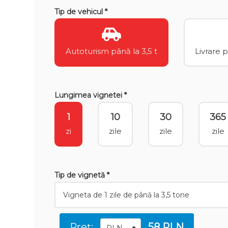
Tip de vehicul *
Autoturism până la 3,5 t
Livrare 
Lungimea vignetei *
1
10
30
365
zi
zile
zile
zile
Tip de vignetă *
Preț:
58 PLN