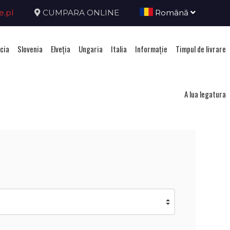
e.pl
CUMPARA ONLINE
Română
cia
Slovenia
Elveţia
Ungaria
Italia
Informație
Timpul de livrare
ca Ceha
A lua legatura