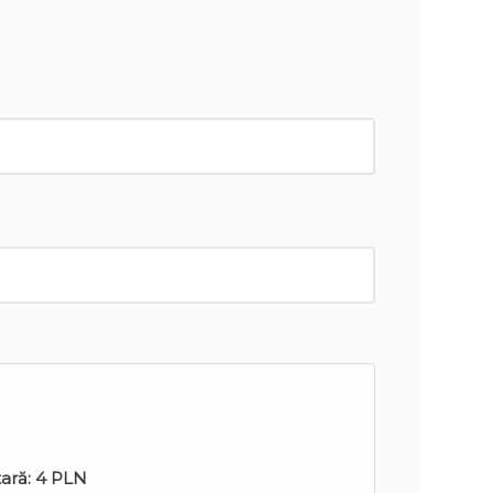
tară:
4 PLN