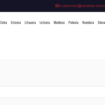
customer@winieta-onlin
 Ceha
Estonia
Lituania
Letonia
Moldova
Polonia
România
Slova
ționarea unei vignete - Republi