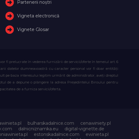
Partenerii noștri
Vigneta electronică
Vignete Glosar
fi prelucrate în vederea furnizării de servicii/oferte în temeiul art. 6
atarii datelor dumneavoastră cu caracter personal vor fi doar entități
lt pe baza interesului legitim urmărit de administrator, aveți dreptul
reptul de a depune o plângere la adresa Președintelui Biroului pentru
citatea de a furniza servicii/oferta.
awinieta.pl
bulharskadalnice.com
cenawiniety.pl
ky.com
dalnicniznamka.eu
digital-vignette.de
niawinieta.pl
estonskadalnice.com
ewinieta.pl