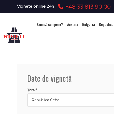
+48 33 813 90 00
Vignete online 24h
Cum să cumpere?
Austria
Bulgaria
Republica
Achizi
Date de vignetă
Țară *