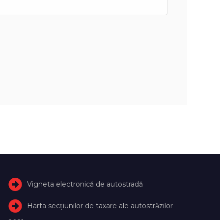
Vigneta electronică de autostradă
Harta secțiunilor de taxare ale autostrăzilor