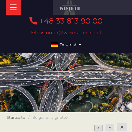
+48 33 813 90 00
customer@winieta-online.pl
Deutsch
Startseite
/
Bulgarien vignette
A
A
A