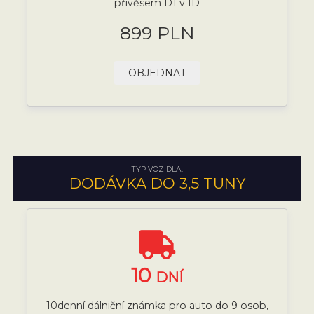
přívěsem D1 v ID
899 PLN
OBJEDNAT
TYP VOZIDLA:
DODÁVKA DO 3,5 TUNY
10
DNÍ
10denní dálniční známka pro auto do 9 osob,