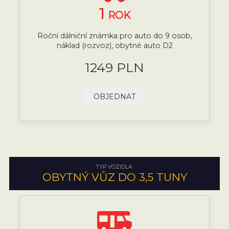
1
ROK
Roční dálniční známka pro auto do 9 osob,
náklad (rozvoz), obytné auto D2
1249 PLN
OBJEDNAT
TYP VOZIDLA:
OBYTNÝ VŮZ DO 3,5 TUNY