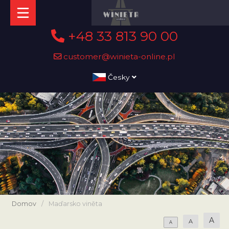
+48 33 813 90 00
customer@winieta-online.pl
Česky
Domov
/
Maďarsko viněta
A
A
A