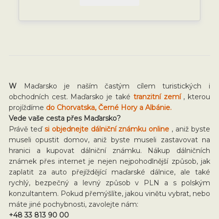
W
Maďarsko je naším častým cílem turistických i
obchodních cest. Maďarsko je také
tranzitní zemí
, kterou
projíždíme
do Chorvatska, Černé Hory a Albánie.
Vede vaše cesta přes Maďarsko?
Právě teď
si objednejte dálniční známku online
, aniž byste
museli opustit domov, aniž byste museli zastavovat na
hranici a kupovat dálniční známku. Nákup dálničních
známek přes internet je nejen nejpohodlnější způsob, jak
zaplatit za auto přejíždějící maďarské dálnice, ale také
rychlý, bezpečný a levný způsob v PLN a s polským
konzultantem. Pokud přemýšlíte, jakou vinětu vybrat, nebo
máte jiné pochybnosti, zavolejte nám:
+48 33 813 90 00